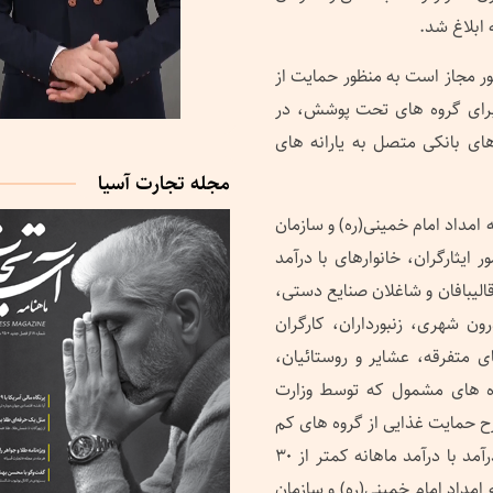
ابلاغ شد.
بودجه کشور مجاز است به منظور حمایت از
برای گروه های تحت پوشش، در
ی بانکی متصل به یارانه های
مجله تجارت آسیا
مداد امام خمینی(ره) و سازمان
ایثارگران، خانوارهای با درآمد
نی، قالیبافان و شاغلان صنایع دستی،
ن شهری، زنبورداران، کارگران
ی متفرقه، عشایر و روستائیان،
وه های مشمول که توسط وزارت
ح حمایت غذایی از گروه های کم
درآمد جامعه خواهند شد. همچنین سایر خانوارهای کم درآمد با درآمد ماهانه کمتر از ۳۰
امداد امام خمینی(ره) و سازمان