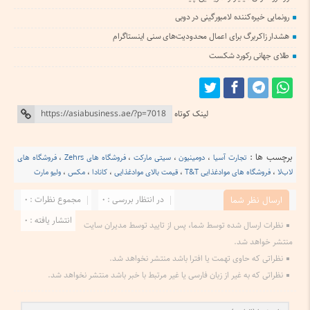
رونمایی خیره‌کننده لامبورگینی در دوبی
هشدار زاکربرگ برای اعمال محدودیت‌های سنی اینستاگرام
طلای جهانی رکورد شکست
لینک کوتاه
برچسب ها :
تجارت آسیا
،
دومینیون
،
سیتی مارکت
،
فروشگاه های Zehrs
،
فروشگاه های
لاب‌لا
،
فروشگاه های موادغذایی T&T
،
قیمت بالای موادغذایی
،
کانادا
،
مکس
،
ولیو مارت
در انتظار بررسی : 0
مجموع نظرات : 0
ارسال نظر شما
انتشار یافته : 0
نظرات ارسال شده توسط شما، پس از تایید توسط مدیران سایت
منتشر خواهد شد.
نظراتی که حاوی تهمت یا افترا باشد منتشر نخواهد شد.
نظراتی که به غیر از زبان فارسی یا غیر مرتبط با خبر باشد منتشر نخواهد شد.