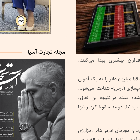
مجله تجارت آسیا
اران بیشتری پیدا می‌کنند،
به تازگی یک تریدر بیت کوین، به اشتباه مبلغ هنگفت 69.3 میلیون دلار را به یک آدرس
وم‌سازی آدرس» شناخته می‌شود،
Cer شناسایی و تأیید شده است. در نتیجه این اتفاق،
دارایی‌های این تریدر بیچاره در صرافی Coinbase نزدیک به 97 درصد سقوط کرد و تنها
رس، مجرمان آدرس‌های رمزارزی
ت آدرس شامل ارسال مبالغ ناچیز