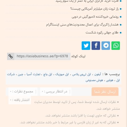
قدرت خرید کارگران ایرانی به کمتر از یک سوم رسید
راز ثروت زنان میلیاردر آمریکایی چیست؟
رونمایی خیره‌کننده لامبورگینی در دوبی
هشدار زاکربرگ برای اعمال محدودیت‌های سنی اینستاگرام
طلای جهانی رکورد شکست
لینک کوتاه
برچسب ها :
آیفون
،
اپل تی‌وی‌ پلاس
،
اپل میوزیک
،
اپل واچ
،
تجارت آسیا
،
چین
،
شرکت
اپل
،
هواوی
،
هوش مصنوعی
در انتظار بررسی : 0
مجموع نظرات : 0
ارسال نظر شما
انتشار یافته : 0
نظرات ارسال شده توسط شما، پس از تایید توسط مدیران سایت
منتشر خواهد شد.
نظراتی که حاوی تهمت یا افترا باشد منتشر نخواهد شد.
نظراتی که به غیر از زبان فارسی یا غیر مرتبط با خبر باشد منتشر نخواهد شد.