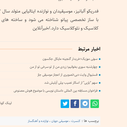
با ساز تخصصی پیانو شناخته می شود و ساخته های ا
کلاسیک و نئوکلاسیک دارد./خبرآنلاین
اخبار مرتبط
سونی موزیک؛خریدار گنجینه مایکل جکسون
چهارشنبه سوری بخوانیم؛ زردی من از تو سرخی تو از من
فستیوال وایت دبی؛تصویری از اعجاز موسیقی جاز
سهم “باربی” از اسکار نصیب بیلی آیلیش شد
فراخوان مسابقه بین المللی داستان نویسی با موضوع هوش مصنوعی
لینک کوتا
برچسب ها :
کنسرت
،
موسیقی جهان
،
نوازنده و آهنگساز