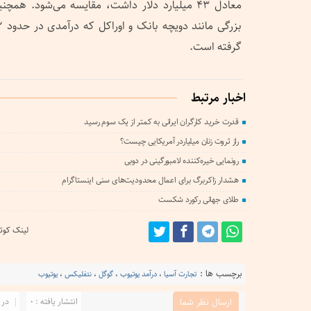
معادل ۴۳ میلیارد دلار داشت، مقایسه می‌شود. هم
گرفته است.
اخبار مرتبط
قدرت خرید کارگران ایرانی به کمتر از یک سوم رسید
راز ثروت زنان میلیاردر آمریکایی چیست؟
رونمایی خیره‌کننده لامبورگینی در دوبی
هشدار زاکربرگ برای اعمال محدودیت‌های سنی اینستاگرام
طلای جهانی رکورد شکست
لینک کوتا
برچسب ها :
تجارت آسیا
،
درآمد یوتیوب
،
گوگل
،
نتفلیکس
،
یوتیوب
انتشار یافته : 0
در 
ارسال نظر شما