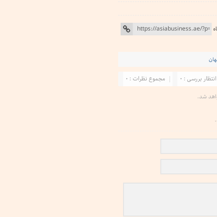
ه
هان
انتظار بررسی : 0
مجموع نظرات : 0
اهد شد.
.