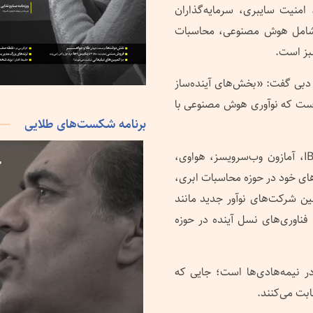
امنیت سایبری، سرمایه‌گذاران
 شامل هوش مصنوعی، محاسبات
سبز است.
 دبی گفت: «بخش‌های آینده‌ساز
ی است که نوآوری هوش مصنوعی با
برنامه شکست‌های طلایی
غول‌های فناوری جهان از جمله مایکروسافت، گوگل، IBM، آمازون وب‌سرویسز، هواوی،
تاوردهای خود در حوزه محاسبات ابری،
 شرکت‌های نوآور جدید مانند
Cerebras، Datadog، Tenstorrent و Qualcomm فناوری‌های نسل آینده در حوزه
ر نیمه‌هادی‌ها است؛ جایی که
ابت می‌کنند.