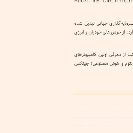
کرده و الهام‌بخش ایجاد نهادهایی چون بنیاد آینده دبی، Hub71، in5، DIFC FinTech
رمایه‌گذاری جهانی تبدیل شده
رد؛ از خودروهای خودران و انرژی
 می‌کند: از معرفی اولین کامپیوترهای
کوانتوم و هوش مصنوعی؛ جیتکس