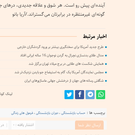
آینده ای پیش رو است. هر شوق و علاقه جدیدی، درهای جدید
گونه ای غیرمنتظره در برابرتان می گستراند./آریا بانو
اخبار مرتبط
طرح جدید آمریکا برای سختگیری بیشتر بر ورود گردشگران خارجی
مدال طلای بدنسازی نچرال به گردن نوجوان 16 ساله ایرانی افتاد
همایش شکست های طلایی در برج میلاد تهران برگزار شد
مجلس نمایندگان آمریکا یک گام به استیضاح جو بایدن نزدیک‌تر شد
شگفتی رسانه های جهان از درخشش جهانی ماساژورهای ایران
لینک کوتا
برچسب ها :
حساب بازنشستگی
،
دوران بازنشستگی
،
فرمول های زندگی
انتشار یافته : 0
در 
ارسال نظر شما