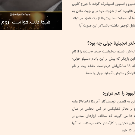
دنیرو و استیون اسپیلبرگ گرفته تا جورج کلونی
ران هالیوود که از شهرت خود برای جهت دادن به
ا آیا حمایت سلبریتی‌ها از یک نامزد می‌تواند
قابل توجهی داشته باشد؟در این صورت آیا
 آنجیلینا جولی چه بود؟
یت تأیید کرد که دختر ۱۸ ساله‌اش، شیلو، درخواست حذف «پیت» را از نام
ن بازیگر که پیش از این با نام «شیلو جولی-
پیت» شناخته می‌شد، در روز تولد ۱۸ سالگی‌اش درخواست حذف پیت از نام
انوادگی مادرش، آنجلینا جولی را حفظ
ود را هم درآورد
بازیگران SAG-AFTRA با پیوستن به انجمن نویسندگان آمریکا (WGA) علیه
ج از دفاتر نتفلیکس در لس آنجلس در سال
 ها می گویند که مخالف ابزارهای مبتنی بر
تکراری را کارآمدتر کند، نیستند. اما آنها
د کار خود