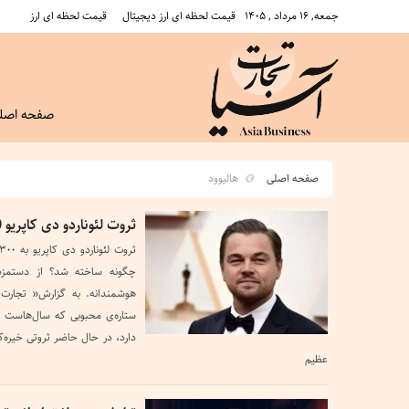
جمعه, ۱۶ مرداد , ۱۴۰۵
قیمت لحظه ای ارز دیجیتال
قیمت لحظه ای ارز
صفحه اصل
صفحه اصلی
هالیوود
ثروت لئوناردو دی کاپریو 300 میلیون دلار تخمین زده شد
چگونه ساخته شد؟ از دستمزده
هوشمندانه. به گزارش« تجارت آس
ستاره‌ی محبوبی که سال‌هاست در
عظیم