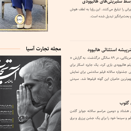
وسط سلبریتی‌های هالیوودی
نی را تبلیغ می‌کنند. این رؤیا به لطف هوش
 بحث‌برانگیز تبدیل شده است.
مجله تجارت آسیا
پیشه‌ استثنائی هالیوود
رابرت ردفورد، هنرپیشه نامدار آمریکایی، در ۸۹ سالگی درگذشت. به گزارش «
ت آسیا» او در بیش از ۵۰ فیلم هالیوودی بازی کرد، یک جایزه اسکار برای
یس جشنواره سالانه فیلم ساندنس برای نمایش
مهم‌ترین حامیان این گونه فیلم‌ها شد. سیدنی
 گلوب
ی هشتاد و دومین مراسم سالانه جوایز گلدن
لم و سینما خود را برای یک جشن پرزرق و برق