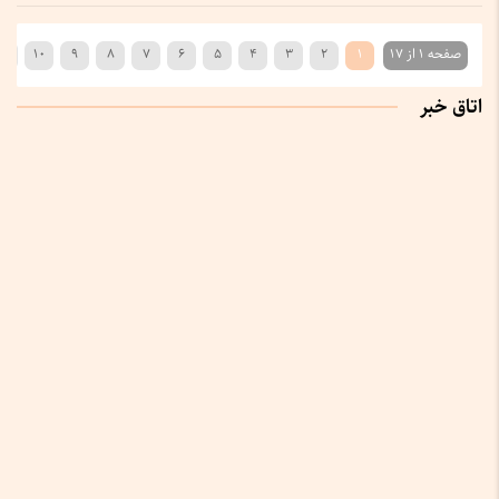
صفحه 1 از 17
1
2
3
4
5
6
7
8
9
10
›
اتاق خبر